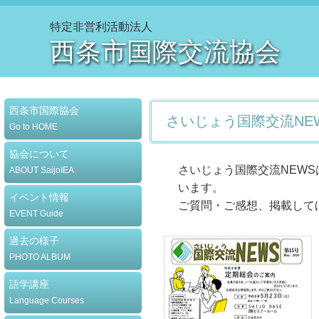
特定非営利活動法人
西条市国際交流協会
西条市国際協会
さいじょう国際交流NE
Go to HOME
協会について
さいじょう国際交流NEW
ABOUT SaijoIEA
います。
イベント情報
ご質問・ご感想、掲載して
EVENT Guide
過去の様子
PHOTO ALBUM
語学講座
Language Courses