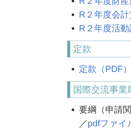
R２年度財産
R２年度会計
R２年度活動
定款
定款（PDF
国際交流事業
要綱（申請
／
pdfファイル