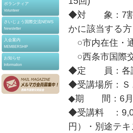
15回)
ボランティア
Volunteer
◆対 象：7割
さいじょう国際交流NEWS
かに該当する方
Newsletter
入会案内
○市内在住・
MEMBERSHIP
○西条市国際
お知らせ
Information
◆定 員：各講
◆受講場所：Ｓ
◆期 間：6月
◆受講料 ：9,
円）・別途テキ