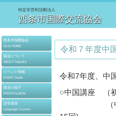
特定非営利活動法人
西条市国際交流協会
西条市国際協会
Go to HOME
令和７年度中
協会について
ABOUT SaijoIEA
イベント情報
令和7年度、中
EVENT Guide
過去の様子
○中国講座 （初
PHOTO ALBUM
（中級）水曜
語学講座
Language Courses