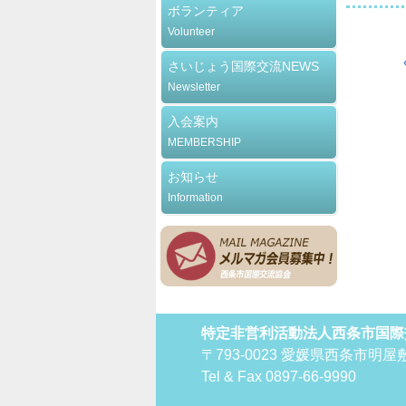
ボランティア
Volunteer
さいじょう国際交流NEWS
Newsletter
入会案内
MEMBERSHIP
お知らせ
Information
特定非営利活動法人西条市国際
〒793-0023 愛媛県西条市明屋敷
Tel & Fax 0897-66-9990