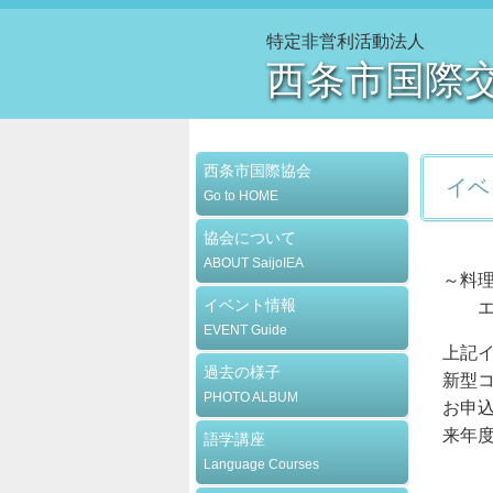
特定非営利活動法人
西条市国際
西条市国際協会
イベ
Go to HOME
協会について
ABOUT SaijoIEA
～料
イベント情報
エリス
EVENT Guide
上記
過去の様子
新型
PHOTO ALBUM
お申
来年
語学講座
Language Courses