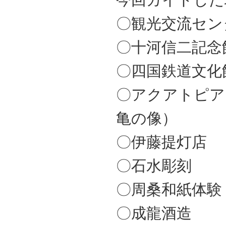
〇観光交流セン
〇十河信二記念
〇四国鉄道文化
〇アクアトピア
亀の像）
〇伊藤提灯店
〇石水彫刻
〇周桑和紙体験
〇成龍酒造