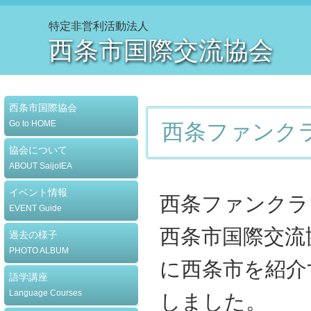
特定非営利活動法人
西条市国際交流協会
西条市国際協会
Go to HOME
西条ファンク
協会について
ABOUT SaijoIEA
イベント情報
西条ファンクラ
EVENT Guide
西条市国際交流
過去の様子
PHOTO ALBUM
に西条市を紹介
語学講座
Language Courses
しました。