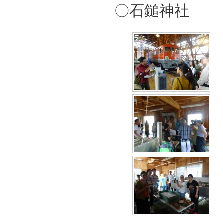
〇石鎚神社