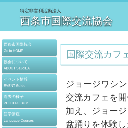
特定非営利活動法人
西条市国際交流協会
西条市国際協会
Go to HOME
国際交流カフ
協会について
ABOUT SaijoIEA
イベント情報
ジョージワシン
EVENT Guide
交流カフェを開
過去の様子
PHOTO ALBUM
加え、ジョージ
語学講座
Language Courses
盆踊りを体験し