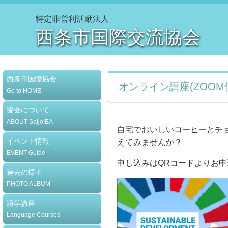
特定非営利活動法人
西条市国際交流協会
西条市国際協会
オンライン講座(ZOO
Go to HOME
協会について
ABOUT SaijoIEA
自宅でおいしいコーヒーとチ
イベント情報
えてみませんか？
EVENT Guide
申し込みはQRコードよりお
過去の様子
PHOTO ALBUM
語学講座
Language Courses